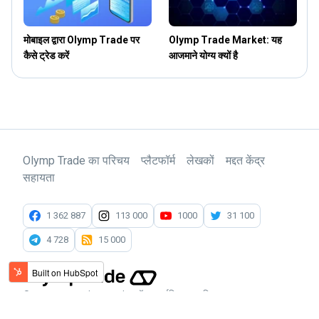
मोबाइल द्वारा Olymp Trade पर
Olymp Trade Market: यह
कैसे ट्रेड करें
आजमाने योग्य क्यों है
प
Olymp Trade का परिचय
प्लैटफॉर्म
लेखकों
मद्दत केंद्र
सहायता
1 362 887
113 000
1000
31 100
4 728
15 000
© 2014 - 2026 Olymptrade ब्लॉग। सर्वाधिकार सुरक्षित।